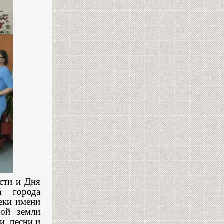
сти и Дня
а города
еки имени
ной земли
и, песни и