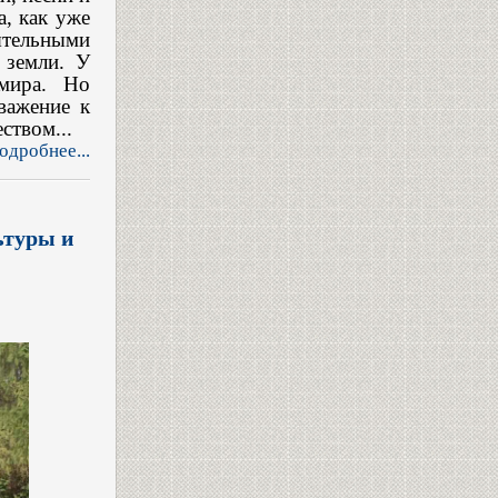
, как уже
ятельными
 земли. У
мира. Но
важение к
ством...
одробнее...
ьтуры и