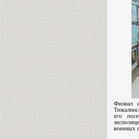
Филиал и
Тюкалинск
его пос
экспозици
военных с