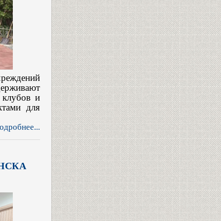
чреждений
держивают
 клубов и
ктами для
одробнее...
НСКА