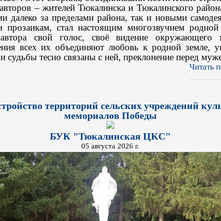
авторов – жителей Тюкалинска и Тюкалинского района
ми далеко за пределами района, так и новыми самоде
и прозаикам, стал настоящим многозвучием родной
 автора свой голос, своё видение окружающего 
ения всех их объединяют любовь к родной земле, у
и судьбы тесно связаны с ней, преклонение перед муже
Читать п
стройство территорий сельских учреждений кул
мемориалов Победы
БУК "Тюкалинская ЦКС"
05 августа 2026 г.