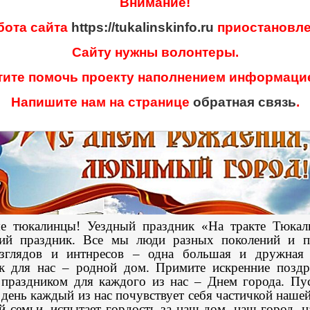
Внимание!
С Днём рождения, любимый город!
алинская центральная районная библиотека им
бота сайта
https://tukalinskinfo.ru
приостановле
ова - Тюкалинская центральная районная библи
Сайту нужны волонтеры.
имени Л. Иванова
08 августа 2026 г.
тите помочь проекту наполнением информаци
Напишите нам на странице
обратная связь
.
е тюкалинцы! Уездный праздник «На тракте Тюкал
й праздник. Все мы люди разных поколений и п
зглядов и интнресов – одна большая и дружная
к для нас – родной дом. Примите искренние поздр
праздником для каждого из нас – Днем города. Пус
день каждый из нас почувствует себя частичкой наше
 семьи, испытает гордость за наш дом, наш город, н