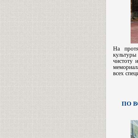
На протя
культуры
чистоту 
мемориал
всех спец
ПО 