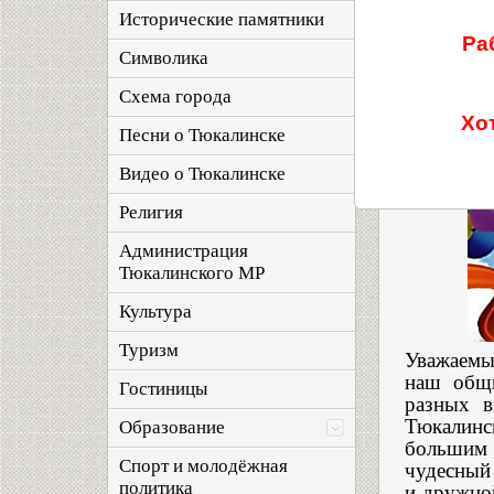
Исторические памятники
Тюк
Ра
Символика
Иван
Схема города
Хо
Песни о Тюкалинске
Видео о Тюкалинске
Религия
Администрация
Тюкалинского МР
Культура
Туризм
Уважаемы
наш общи
Гостиницы
разных в
Тюкалинс
Образование
большим 
Спорт и молодёжная
чудесный 
политика
и дружной