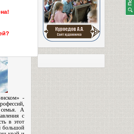
ени Л.
на!
отека
ей?
инском» -
рофессий,
 семья. А
авления с
ть в этот
й большой
аш край и