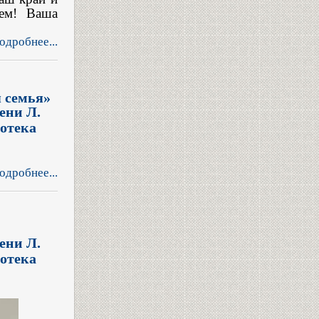
яем! Ваша
одробнее...
я семья»
ени Л.
отека
одробнее...
ени Л.
отека