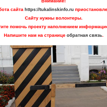
Внимание!
бота сайта
https://tukalinskinfo.ru
приостановле
Сайту нужны волонтеры.
тите помочь проекту наполнением информаци
Напишите нам на странице
обратная связь
.