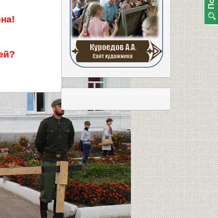
на!
ей?