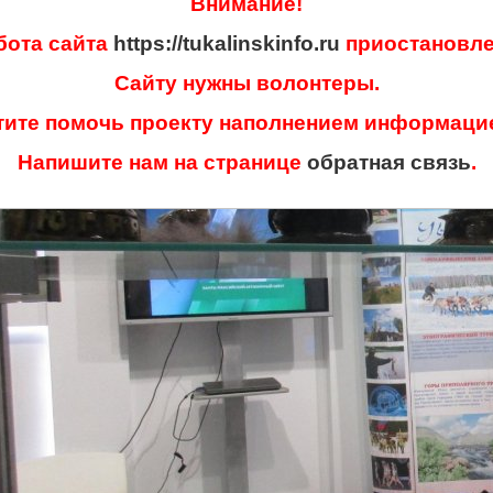
Внимание!
бота сайта
https://tukalinskinfo.ru
приостановле
Сайту нужны волонтеры.
тите помочь проекту наполнением информаци
Напишите нам на странице
обратная связь
.