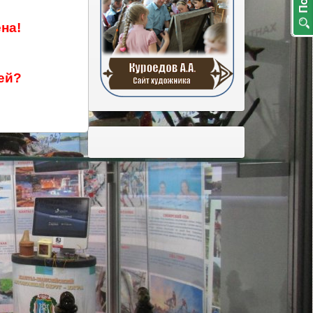
на!
ей?