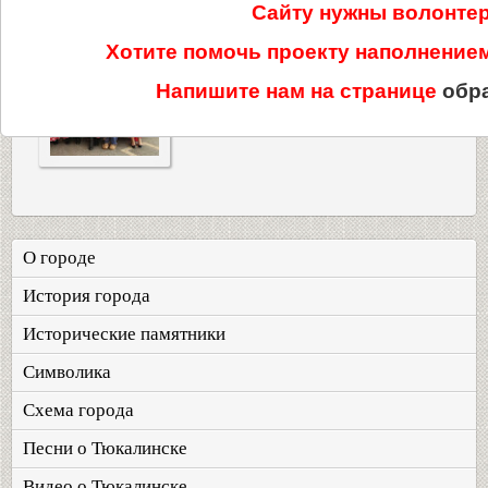
Сайту нужны волонте
Хотите помочь проекту наполнени
Напишите нам на странице
обр
О городе
История города
Исторические памятники
Символика
Схема города
Песни о Тюкалинске
Видео о Тюкалинске